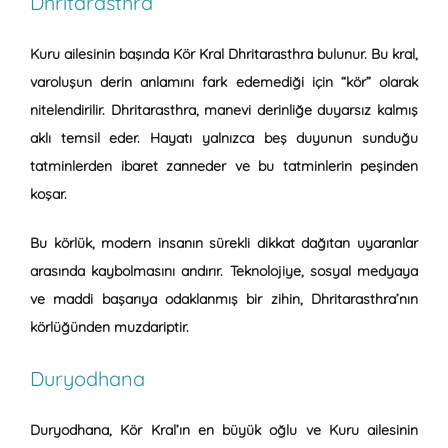
Dhritarasthra
Kuru ailesinin başında
Kör Kral Dhritarasthra
bulunur. Bu kral,
varoluşun derin anlamını fark edemediği için “kör” olarak
nitelendirilir. Dhritarasthra, manevi derinliğe duyarsız kalmış
aklı temsil eder. Hayatı yalnızca beş duyunun sunduğu
tatminlerden ibaret zanneder ve bu tatminlerin peşinden
koşar.
Bu körlük, modern insanın sürekli dikkat dağıtan uyaranlar
arasında kaybolmasını andırır. Teknolojiye, sosyal medyaya
ve maddi başarıya odaklanmış bir zihin, Dhritarasthra’nın
körlüğünden muzdariptir.
Duryodhana
Duryodhana, Kör Kral’ın en büyük oğlu ve Kuru ailesinin