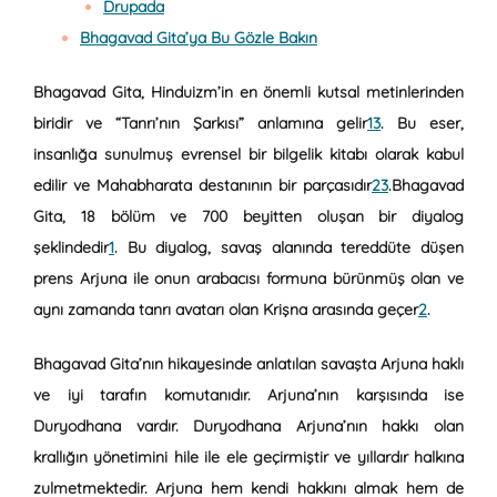
Drupada
Bhagavad Gita’ya Bu Gözle Bakın
Bhagavad Gita, Hinduizm’in en önemli kutsal metinlerinden
biridir ve “Tanrı’nın Şarkısı” anlamına gelir
1
3
. Bu eser,
insanlığa sunulmuş evrensel bir bilgelik kitabı olarak kabul
edilir ve Mahabharata destanının bir parçasıdır
2
3
.Bhagavad
Gita, 18 bölüm ve 700 beyitten oluşan bir diyalog
şeklindedir
1
. Bu diyalog, savaş alanında tereddüte düşen
prens Arjuna ile onun arabacısı formuna bürünmüş olan ve
aynı zamanda tanrı avatarı olan Krişna arasında geçer
2
.
Bhagavad Gita’nın hikayesinde anlatılan savaşta Arjuna haklı
ve iyi tarafın komutanıdır. Arjuna’nın karşısında ise
Duryodhana vardır. Duryodhana Arjuna’nın hakkı olan
krallığın yönetimini hile ile ele geçirmiştir ve yıllardır halkına
zulmetmektedir. Arjuna hem kendi hakkını almak hem de