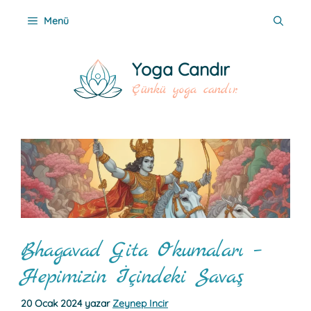
İçeriğe
Menü
atla
Yoga Candır
Çünkü yoga candır.
Bhagavad Gita Okumaları –
Hepimizin İçindeki Savaş
20 Ocak 2024
yazar
Zeynep Incir