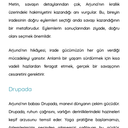
Metin, savaşın detaylarından çok, Arjuna’nın krallık
üzerindeki hakimiyetini kazandığı anı vurgular. Bu, bireyin
iradesinin doğru eylemleri seçtiği anda savaşı kazandığının
bir metaforudur. Eylemlerin sonuçlarından ziyade, doğru
olanı seçmek önemlidir.
Arjuna’nın hikâyesi, irade gücümüzün her gün verdiği
mücadeleyi yansıtır. Anlamlı bir yaşam sürdürmek için kısa
vadeli hazlardan feragat etmek, gerçek bir savaşçının
cesaretini gerektirir.
Drupada
Arjuna’nın babası
Drupada
, manevi dünyanın çekim gücüdür.
Drupada, ruhun çağrısını, varlığın derinliklerindeki hazineleri
keşif arzusunu temsil eder. Yoga pratiğine başlamamızı,
özlemlerimizin peşinden gitmemizi sağlayan bu güçtür.