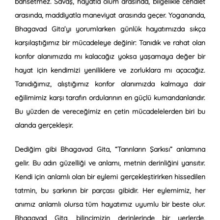
bahsetmez. Savaş, hayatla ölüm arasında, bilgelikle cehalet
arasında, maddiyatla maneviyat arasında geçer. Yogananda,
Bhagavad Gita’yı yorumlarken günlük hayatımızda sıkça
karşılaştığımız bir mücadeleye değinir: Tanıdık ve rahat olan
konfor alanımızda mı kalacağız yoksa yaşamaya değer bir
hayat için kendimizi yeniliklere ve zorluklara mı açacağız.
Tanıdığımız, alıştığımız konfor alanımızda kalmaya dair
eğilimimiz karşı tarafın ordularının en güçlü kumandanlarıdır.
Bu yüzden de vereceğimiz en çetin mücadelelerden biri bu
alanda gerçekleşir.
Dediğim gibi Bhagavad Gita, “Tanrıların Şarkısı” anlamına
gelir. Bu adın güzelliği ve anlamı, metnin derinliğini yansıtır.
Kendi için anlamlı olan bir eylemi gerçekleştirirken hissedilen
tatmin, bu şarkının bir parçası gibidir. Her eylemimiz, her
anımız anlamlı olursa tüm hayatımız uyumlu bir beste olur.
Bhagavad Gita, bilincimizin derinlerinde bir yerlerde,