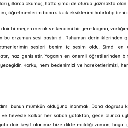
ırları yıllarca okumuş, hatta şimdi de oturup yazmakta olan 
, öğretmenlerim bana sık sık eksiklerimi hatırlatıp beni 
 dair bitmeyen merak ve kendimi bir yere koyma, varlığım
 bu arzumun sesi bastırıldı. Ruhumun derinliklerinden ge
öğretmenlerimin sesleri benim iç sesim oldu. Şimdi e
ır, haz genişletir. Yoganın en önemli öğretilerinden bir
ceğidir. Korku, hem bedenimizi ve hareketlerimizi, he
k adımı bunun mümkün olduğuna inanmak. Daha doğrusu k
kla ve hevesle kalkar her sabah yataktan, gece olunca 
ata dair keşif alanımız bize dikte edildiği zaman, hayat