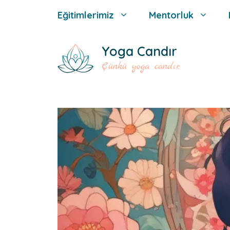
İçeriğe
Eğitimlerimiz
Mentorluk
atla
Yoga Candır
Çünkü yoga candır.