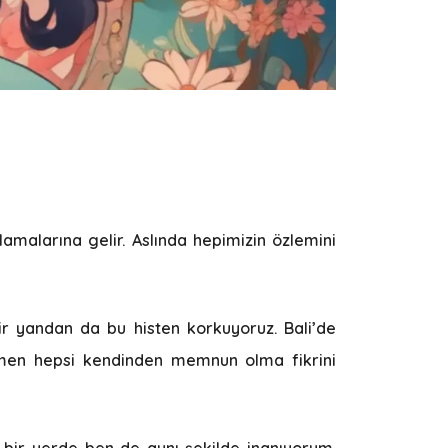
amalarına gelir. Aslında hepimizin özlemini
ir yandan da bu histen korkuyoruz. Bali’de
emen hepsi kendinden memnun olma fikrini
e bir yerde ben de aynı şekilde inanıyorum.