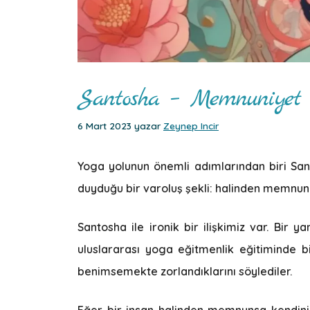
Santosha – Memnuniyet
6 Mart 2023
yazar
Zeynep Incir
Yoga yolunun önemli adımlarından biri Sant
duyduğu bir varoluş şekli: halinden memnun
Santosha ile ironik bir ilişkimiz var. Bi
uluslararası yoga eğitmenlik eğitiminde
benimsemekte zorlandıklarını söylediler.
Eğer bir insan halinden memnunsa kendini g