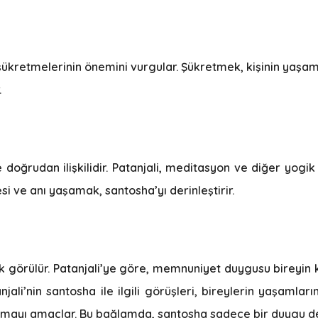
e şükretmelerinin önemini vurgular. Şükretmek, kişinin yaşam
.
nle doğrudan ilişkilidir. Patanjali, meditasyon ve diğer yog
si ve anı yaşamak, santosha’yı derinleştirir.
ak görülür. Patanjali’ye göre, memnuniyet duygusu bireyin 
jali’nin santosha ile ilgili görüşleri, bireylerin yaşamla
olmayı amaçlar. Bu bağlamda, santosha sadece bir duygu de