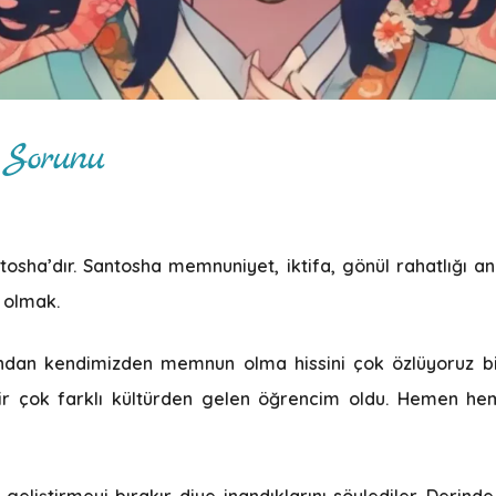
 Sorunu
osha’dır. Santosha memnuniyet, iktifa, gönül rahatlığı anl
 olmak.
r yandan kendimizden memnun olma hissini çok özlüyoruz b
 bir çok farklı kültürden gelen öğrencim oldu. Hemen h
eliştirmeyi bırakır diye inandıklarını söylediler. Derind